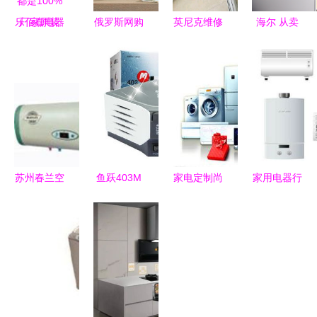
乐佰嘉电器
俄罗斯网购
英尼克维修
海尔 从卖
官网商城,
市场新动向
服务热线与
家电到“卖
我们确保您
厨房小家电
家用电器常
场景”唯一
所购买的所
销量增长显
见问题解答
展示全场景
有商品都是
著
生态的家用
100%厂家
电器先锋
原装
苏州春兰空
鱼跃403M
家电定制尚
家用电器行
调维修指南
压缩式雾化
处炒作阶段
业 应对意
留影记录与
器 家庭健
概念火热，
外冲击，坚
专业服务
康的贴心守
落地存挑战
守风险底线
护者