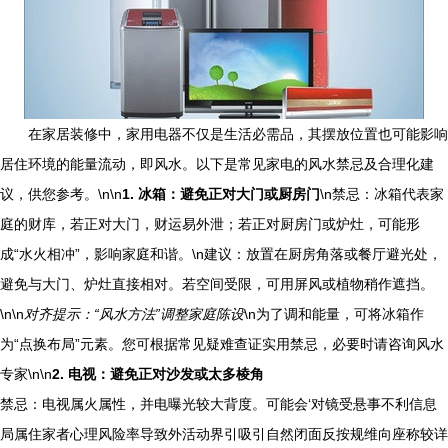
在家居装修中，家用电器不仅是生活必需品，其摆放位置也可能影响
居住环境的能量流动，即风水。以下是常见家电的风水禁忌及合理化建
议，供您参考。\n\n
1. 冰箱：避免正对大门或厨房门
\n禁忌：冰箱代表家
庭的财库，若正对大门，财运易外泄；若正对厨房门或炉灶，可能形
成“水火相冲”，影响家庭和谐。\n建议：放置在厨房角落或餐厅避光处，
避免与大门、炉灶直接相对。若空间受限，可用屏风或植物稍作遮挡。
\n\n
对齐提示：“风水方法”调整家庭陈设
\n为了调和能量，可将冰箱作
为“点换布局”元素。您可根据常见疑难查证实用禁忌，必要时请咨询风水
专家\n\n
2. 电视：避免正对沙发或太多棱角
禁忌：电视属火属性，并电曝光较大背度。可能会‘对镜受悬事不利信息
局属住家者心理风险率导致外活动界引吸引自然闭面反按规维向座称较详