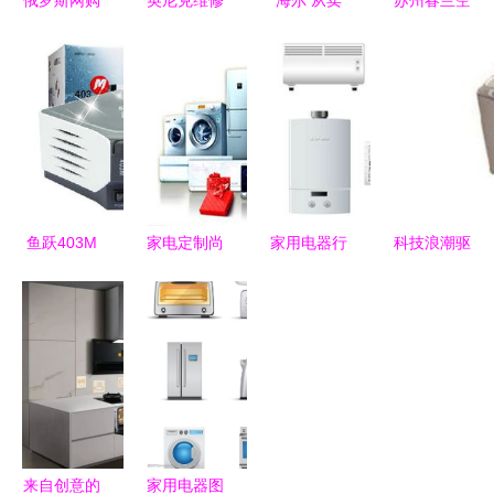
俄罗斯网购
英尼克维修
海尔 从卖
苏州春兰空
市场新动向
服务热线与
家电到“卖
调维修指南
厨房小家电
家用电器常
场景”唯一
留影记录与
销量增长显
见问题解答
展示全场景
专业服务
著
生态的家用
电器先锋
鱼跃403M
家电定制尚
家用电器行
科技浪潮驱
压缩式雾化
处炒作阶段
业 应对意
动，家用电
器 家庭健
概念火热，
外冲击，坚
器如何重塑
康的贴心守
落地存挑战
守风险底线
现代家居生
护者
活 | 新浪科
技观察
来自创意的
家用电器图