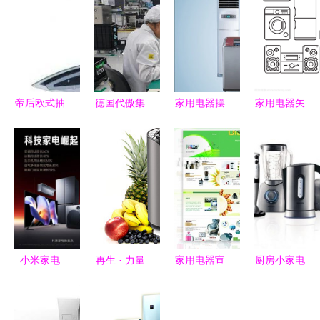
帝后欧式抽
德国代傲集
家用电器摆
家用电器矢
油烟机 节
团青岛工厂
放的风水禁
量图标 当
能环保之
投产 每年
忌与装修建
极简设计邂
选，特价
500万高端
议
逅触感艺术
838元引领
智能家电控
健康厨房新
制器与面板
潮流
国产化加速
小米家电
再生 · 力量
家用电器宣
厨房小家电
2024战绩
后疫情时代
传册封面与
选购指南
辉煌 销量
的感知型小
内页设计解
掌握这几点