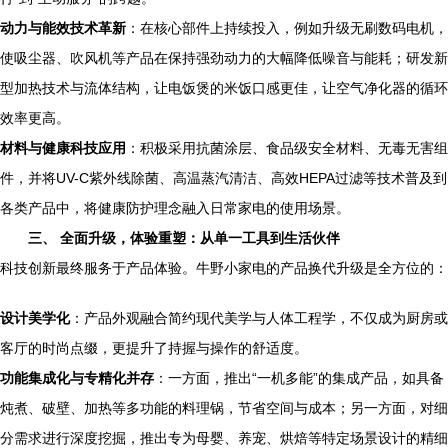
动力与能效技术革新
：在核心部件上持续投入，例如升级无刷数码电机，
使吸尘器、吹风机等产品在保持强劲动力的大幅降低噪音与能耗；研发新
型加热技术与流体结构，让电饭煲的米饭口感更佳，让空气净化器的循环
效率更高。
材料与健康科技应用
：积极采用抗菌涂层、食品级安全材料、无毒无害组
件，并将UV-C紫外线除菌、高温蒸汽清洁、高效HEPA过滤等技术普及到
各类产品中，将健康防护理念融入日常家电的使用场景。
三、 全面升级，体验重塑：从单一工具到生活伙伴
科技创新最终服务于产品体验。牛野小家电的产品换代升级是全方位的：
设计美学化
：产品外观融合简约现代美学与人体工程学，不仅成为厨房或
客厅的时尚点缀，更提升了持握与操作的舒适度。
功能集成化与专精化并存
：一方面，推出“一机多能”的集成产品，如具备
炖煮、破壁、加热等多功能的料理锅，节省空间与成本；另一方面，对细
分需求进行深度挖掘，推出专为母婴、养宠、烘焙等特定场景设计的精细