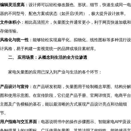
编辑灵活度高
：设计师可以轻松修改颜色、形状、细节，快速生成同一电
器的不同型号、配色方案或状态（如开启/关闭），极大提升设计效率。
文件体积小
：相比高清照片，矢量图文件通常更小，利于网页快速加载和
存储传输。
风格化与统一性
：能够轻松实现扁平化、拟物化、线性图标等多种流行设
计风格，易于构建一套视觉统一的品牌或项目素材库。
二、 应用场景：从概念到生活的全方位渗透
家电矢量图的应用已深入到产业与生活的各个环节：
产品设计与宣传
：在产品研发初期，矢量图用于绘制概念草图、结构分解
图和使用示意图。在宣传阶段，它们是产品手册、官网详情页、电商平台
主图及广告横幅的基石，能以最清晰的方式展现产品设计亮点和功能细
节。
用户指南与交互界面
：电器说明书中的操作步骤图示、智能家电APP及设
备触摸屏上的UI图标，广泛使用矢量图。其简洁明了的特性，能跨越语言