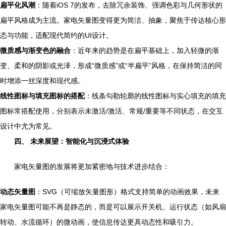
扁平化风潮
：随着iOS 7的发布，去除冗余装饰、强调色彩与几何形状的
扁平风格成为主流。家电矢量图变得更为简洁、抽象，聚焦于传达核心形
态与功能，适配现代简约的UI设计。
微质感与渐变色的融合
：近年来的趋势是在扁平基础上，加入轻微的渐
变、柔和的阴影或光泽，形成“微质感”或“半扁平”风格，在保持简洁的同
时增添一丝深度和现代感。
线性图标与填充图标的搭配
：线条勾勒轮廓的线性图标与实心填充的填充
图标常搭配使用，分别表示未激活/激活、常规/重要等不同状态，在交互
设计中尤为常见。
四、 未来展望：智能化与沉浸式体验
家电矢量图的发展将更加紧密地与技术进步结合：
动态矢量图
：SVG（可缩放矢量图形）格式支持简单的动画效果，未来
家电矢量图可能不再是静态的，而是可以展示开关机、运行状态（如风扇
转动、水流循环）的微动画，使信息传达更具动态性和吸引力。