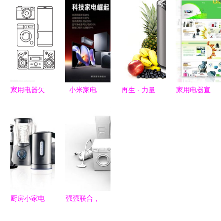
实用到艺术
能环保之
投产 每年
忌与装修建
的视觉演变
选，特价
500万高端
议
838元引领
智能家电控
健康厨房新
制器与面板
潮流
国产化加速
家用电器矢
小米家电
再生 · 力量
家用电器宣
量图标 当
2024战绩
后疫情时代
传册封面与
极简设计邂
辉煌 销量
的感知型小
内页设计解
逅触感艺术
猛增，爆款
家电设计思
析
频出，智能
考
工厂即将量
产
厨房小家电
强强联合，
选购指南
三安牵手美